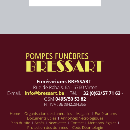
Funérariums BRESSART
:
Rue de Rabais, 6a - 6760 Virton
E-mail. :
info@bressart.be
I Tél. : +
32 (0)63/57 71 63
-
GSM
0495/50 53 82
N° TVA : BE 0842.284.355
Home
I
Organisation des funérailles
I
Magasin
I
Funérariums
I
Documents utiles
I
Annonces Nécrologiques
Plan du site
I
Accès
I
Newsletter
I
Contact
I
Mentions légales
I
Protection des données
I
Code Déontologie