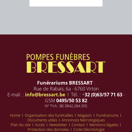
Funérariums BRESSART
:
Rue de Rabais, 6a - 6760 Virton
E-mail. :
info@bressart.be
I Tél. : +
32 (0)63/57 71 63
-
GSM
0495/50 53 82
N° TVA : BE 0842.284.355
Home
I
Organisation des funérailles
I
Magasin
I
Funérariums
I
Documents utiles
I
Annonces Nécrologiques
Plan du site
I
Accès
I
Newsletter
I
Contact
I
Mentions légales
I
Protection des données
I
Code Déontologie