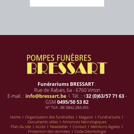
Funérariums BRESSART
:
Rue de Rabais, 6a - 6760 Virton
E-mail. :
info@bressart.be
I Tél. : +
32 (0)63/57 71 63
-
GSM
0495/50 53 82
N° TVA : BE 0842.284.355
Home
I
Organisation des funérailles
I
Magasin
I
Funérariums
I
Documents utiles
I
Annonces Nécrologiques
Plan du site
I
Accès
I
Newsletter
I
Contact
I
Mentions légales
I
Protection des données
I
Code Déontologie