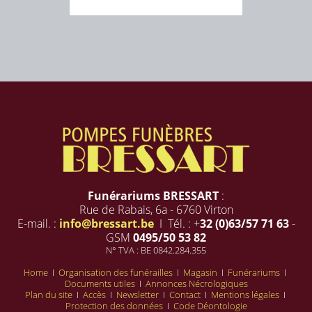
Funérariums BRESSART
:
Rue de Rabais, 6a - 6760 Virton
E-mail. :
info@bressart.be
I Tél. : +
32 (0)63/57 71 63
-
GSM
0495/50 53 82
N° TVA : BE 0842.284.355
Home
I
Organisation des funérailles
I
Magasin
I
Funérariums
I
Documents utiles
I
Annonces Nécrologiques
Plan du site
I
Accès
I
Newsletter
I
Contact
I
Mentions légales
I
Protection des données
I
Code Déontologie