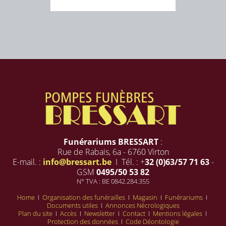
Funérariums BRESSART
:
Rue de Rabais, 6a - 6760 Virton
E-mail. :
info@bressart.be
I Tél. : +
32 (0)63/57 71 63
-
GSM
0495/50 53 82
N° TVA : BE 0842.284.355
Home
I
Organisation des funérailles
I
Magasin
I
Funérariums
I
Documents utiles
I
Annonces Nécrologiques
Plan du site
I
Accès
I
Newsletter
I
Contact
I
Mentions légales
I
Protection des données
I
Code Déontologie