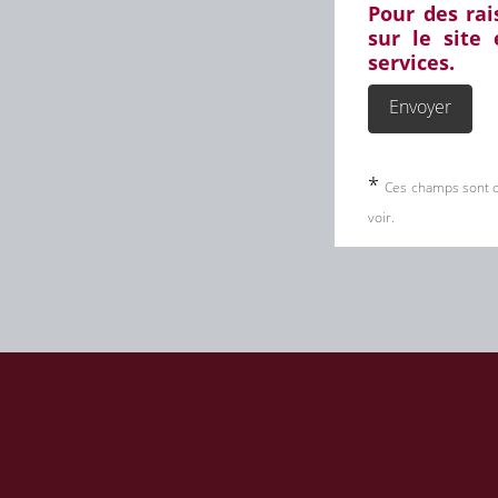
Pour des rai
sur le site
services.
*
Ces champs sont op
voir.