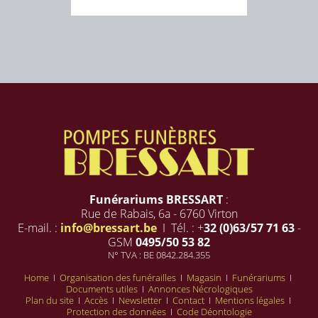
Funérariums BRESSART
:
Rue de Rabais, 6a - 6760 Virton
E-mail. :
info@bressart.be
I Tél. : +
32 (0)63/57 71 63
-
GSM
0495/50 53 82
N° TVA : BE 0842.284.355
Home
I
Organisation des funérailles
I
Magasin
I
Funérariums
I
Documents utiles
I
Annonces Nécrologiques
Plan du site
I
Accès
I
Newsletter
I
Contact
I
Mentions légales
I
Protection des données
I
Code Déontologie