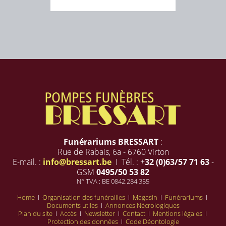
Funérariums BRESSART
:
Rue de Rabais, 6a - 6760 Virton
E-mail. :
info@bressart.be
I Tél. : +
32 (0)63/57 71 63
-
GSM
0495/50 53 82
N° TVA : BE 0842.284.355
Home
I
Organisation des funérailles
I
Magasin
I
Funérariums
I
Documents utiles
I
Annonces Nécrologiques
Plan du site
I
Accès
I
Newsletter
I
Contact
I
Mentions légales
I
Protection des données
I
Code Déontologie