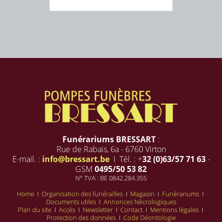
Funérariums BRESSART
:
Rue de Rabais, 6a - 6760 Virton
E-mail. :
info@bressart.be
I Tél. : +
32 (0)63/57 71 63
-
GSM
0495/50 53 82
N° TVA : BE 0842.284.355
Home
I
Organisation des funérailles
I
Magasin
I
Funérariums
I
Documents utiles
I
Annonces Nécrologiques
Plan du site
I
Accès
I
Newsletter
I
Contact
I
Mentions légales
I
Protection des données
I
Code Déontologie