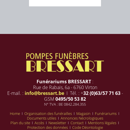
Funérariums BRESSART
:
Rue de Rabais, 6a - 6760 Virton
E-mail. :
info@bressart.be
I Tél. : +
32 (0)63/57 71 63
-
GSM
0495/50 53 82
N° TVA : BE 0842.284.355
Home
I
Organisation des funérailles
I
Magasin
I
Funérariums
I
Documents utiles
I
Annonces Nécrologiques
Plan du site
I
Accès
I
Newsletter
I
Contact
I
Mentions légales
I
Protection des données
I
Code Déontologie