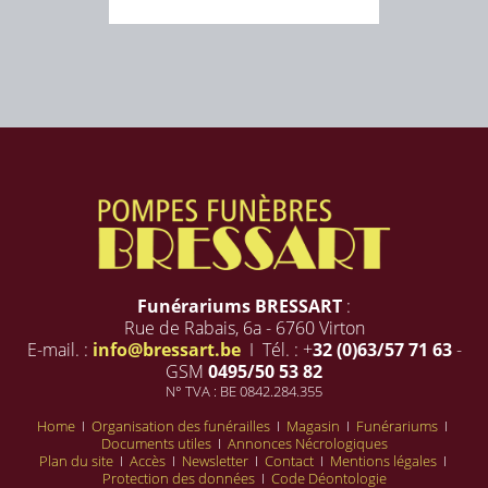
Funérariums BRESSART
:
Rue de Rabais, 6a - 6760 Virton
E-mail. :
info@bressart.be
I Tél. : +
32 (0)63/57 71 63
-
GSM
0495/50 53 82
N° TVA : BE 0842.284.355
Home
I
Organisation des funérailles
I
Magasin
I
Funérariums
I
Documents utiles
I
Annonces Nécrologiques
Plan du site
I
Accès
I
Newsletter
I
Contact
I
Mentions légales
I
Protection des données
I
Code Déontologie