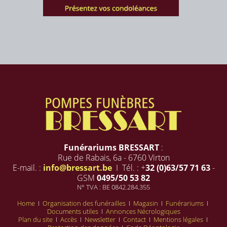
Funérariums BRESSART
:
Rue de Rabais, 6a - 6760 Virton
E-mail. :
info@bressart.be
I Tél. : +
32 (0)63/57 71 63
-
GSM
0495/50 53 82
N° TVA : BE 0842.284.355
Home
I
Organisation des funérailles
I
Magasin
I
Funérariums
I
Documents utiles
I
Annonces Nécrologiques
Plan du site
I
Accès
I
Newsletter
I
Contact
I
Mentions légales
I