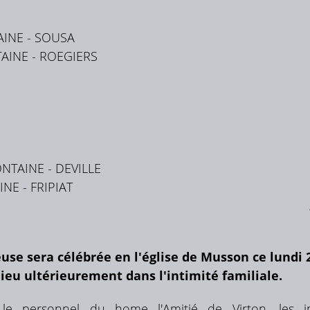
TAINE - SOUSA
TAINE - ROEGIERS
FONTAINE - DEVILLE
INE - FRIPIAT
use sera célébrée en l'église de Musson ce lundi 2
lieu ultérieurement dans l'intimité familiale.
 le personnel du home l'Amitié de Virton, les in