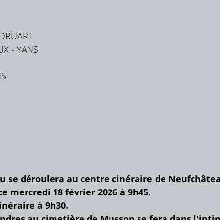
- DRUART
UX - YANS
NS
u se déroulera au centre cinéraire de Neufchâteau
 ce mercredi 18 février 2026 à 9h45.
inéraire à 9h30.
ndres au cimetière de Musson se fera dans l'intim