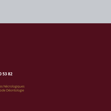
0 53 82
s Nécrologiques
ode Déontologie