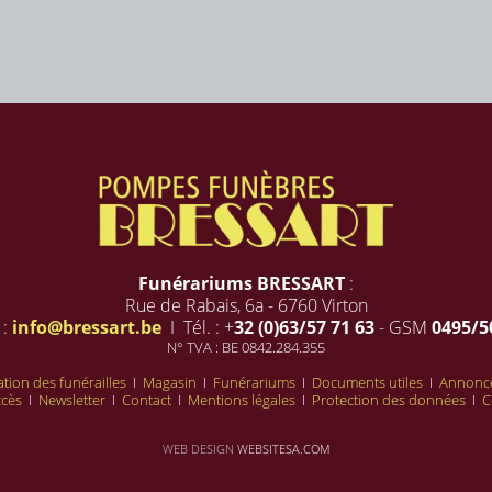
Funérariums BRESSART
:
Rue de Rabais, 6a - 6760 Virton
 :
info@bressart.be
I Tél. : +
32 (0)63/57 71 63
- GSM
0495/5
N° TVA : BE 0842.284.355
tion des funérailles
I
Magasin
I
Funérariums
I
Documents utiles
I
Annonce
ccès
I
Newsletter
I
Contact
I
Mentions légales
I
Protection des données
I
C
WEB DESIGN
WEBSITESA.COM