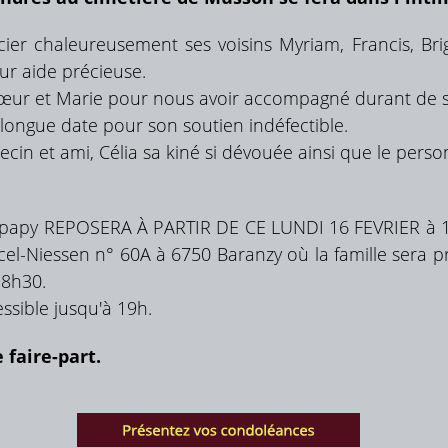
er chaleureusement ses voisins Myriam, Francis, Brig
eur aide précieuse.
œur et Marie pour nous avoir accompagné durant de s
 longue date pour son soutien indéfectible.
cin et ami, Célia sa kiné si dévouée ainsi que le personn
 papy REPOSERA À PARTIR DE CE LUNDI 16 FEVRIER à 
cel-Niessen n° 60A à 6750 Baranzy où la famille sera p
18h30.
ssible jusqu'à 19h.
e faire-part.