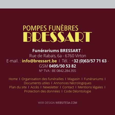
Funérariums BRESSART
:
Rue de Rabais, 6a - 6760 Virton
E-mail. :
info@bressart.be
I Tél. : +
32 (0)63/57 71 63
-
GSM
0495/50 53 82
N° TVA : BE 0842.284.355
Home
I
Organisation des funérailles
I
Magasin
I
Funérariums
I
Documents utiles
I
Annonces Nécrologiques
Plan du site
I
Accès
I
Newsletter
I
Contact
I
Mentions légales
I
Protection des données
I
Code Déontologie
WEB DESIGN
WEBSITESA.COM