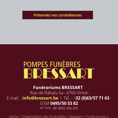
Funérariums BRESSART
:
Rue de Rabais, 6a - 6760 Virton
E-mail. :
info@bressart.be
I Tél. : +
32 (0)63/57 71 63
-
GSM
0495/50 53 82
N° TVA : BE 0842.284.355
Home
I
Organisation des funérailles
I
Magasin
I
Funérariums
I