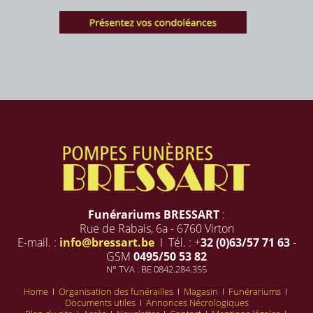
Funérariums BRESSART
:
Rue de Rabais, 6a - 6760 Virton
E-mail. :
info@bressart.be
I Tél. : +
32 (0)63/57 71 63
-
GSM
0495/50 53 82
N° TVA : BE 0842.284.355
Home
I
Organisation des funérailles
I
Magasin
I
Funérariums
I
Documents utiles
I
Annonces Nécrologiques