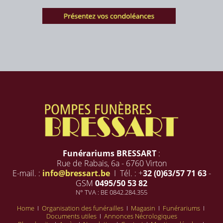
Funérariums BRESSART
:
Rue de Rabais, 6a - 6760 Virton
E-mail. :
info@bressart.be
I Tél. : +
32 (0)63/57 71 63
-
GSM
0495/50 53 82
N° TVA : BE 0842.284.355
Home
I
Organisation des funérailles
I
Magasin
I
Funérariums
I
Documents utiles
I
Annonces Nécrologiques