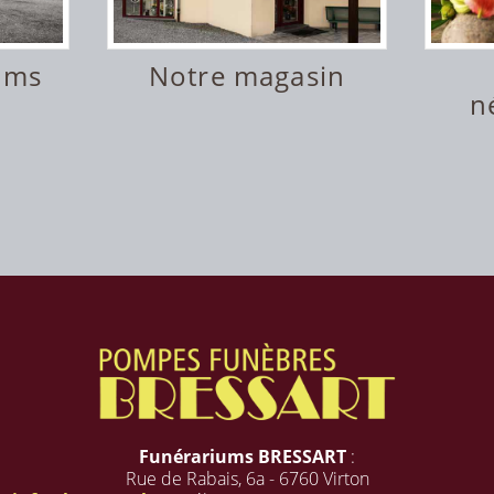
ums
Notre magasin
n
Funérariums BRESSART
:
Rue de Rabais, 6a - 6760 Virton